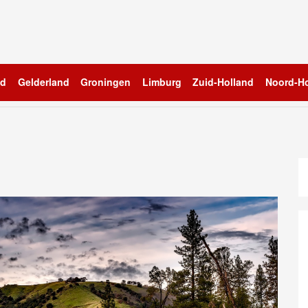
nd
Gelderland
Groningen
Limburg
Zuid-Holland
Noord-Ho