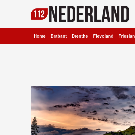
Home
Brabant
Drenthe
Flevoland
Friesla