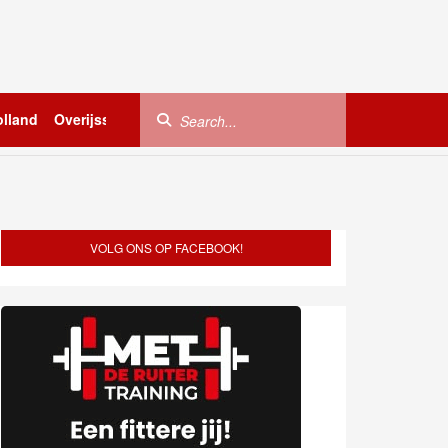
lland
Overijssel
Utrecht
Zeeland
Buitenland
VOLG ONS OP FACEBOOK!