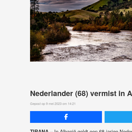
Nederlander (68) vermist in Al
Gepost op 9 mei 2023 om 14:21
– In Albanië geldt een 68-jarige Nede
TIRANA