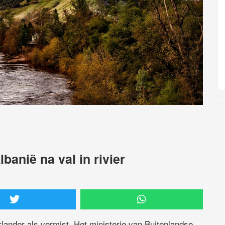
banië na val in rivier
rlander als vermist. Het ministerie van Buitenlandse