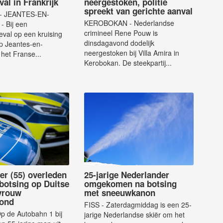
al in Frankrijk
neergestoken, politie
spreekt van gerichte aanval
- JEANTES-EN-
KEROBOKAN - Nederlandse
 Bij een
crimineel Rene Pouw is
val op een kruising
dinsdagavond dodelijk
rp Jeantes-en-
neergestoken bij Villa Amira in
 het Franse...
Kerobokan. De steekpartij...
er (55) overleden
25-jarige Nederlander
gbotsing op Duitse
omgekomen na botsing
vrouw
met sneeuwkanon
ond
FISS - Zaterdagmiddag is een 25-
 de Autobahn 1 bij
jarige Nederlandse skiër om het