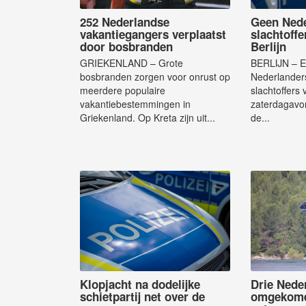
252 Nederlandse
Geen Nede
vakantiegangers verplaatst
slachtoffe
door bosbranden
Berlijn
GRIEKENLAND – Grote
BERLIJN – Er
bosbranden zorgen voor onrust op
Nederlander
meerdere populaire
slachtoffers
vakantiebestemmingen in
zaterdagavon
Griekenland. Op Kreta zijn uit...
de...
Klopjacht na dodelijke
Drie Nede
schietpartij net over de
omgekomen