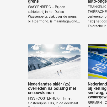
grens
auto-ongev
WASSENBERG – Bij een
FRANKRIJK 
schietpartij in het Duitse
THIÉRACHE -
Wassenberg, vlak over de grens
verkeersonge
bij Roermond, is maandagavond...
nabij het do
Thiérache in
Nederlandse skiër (25)
Nederland
overleden na botsing met
bij kettin
sneeuwkanon
snelweg, 
zwaargew
FISS (OOSTENRIJK) - In het
BREMEN - Op
Oostenrijkse Fiss, in de deelstaat