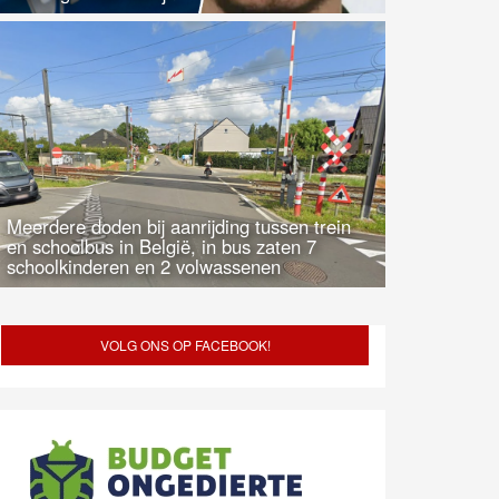
Meerdere doden bij aanrijding tussen trein
en schoolbus in België, in bus zaten 7
schoolkinderen en 2 volwassenen
VOLG ONS OP FACEBOOK!