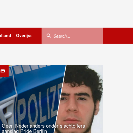
lland
Overijssel
Utrecht
Zeeland
Buitenland
Geen Nederlanders onder slachtoffers
aanslag Pride Berlijn