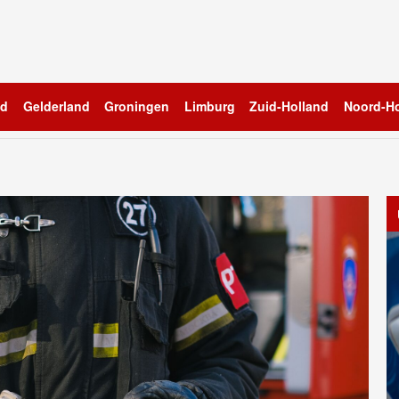
nd
Gelderland
Groningen
Limburg
Zuid-Holland
Noord-Ho