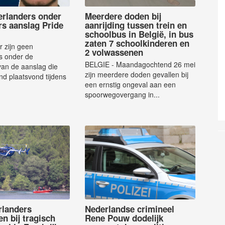
rlanders onder
Meerdere doden bij
rs aanslag Pride
aanrijding tussen trein en
schoolbus in België, in bus
zaten 7 schoolkinderen en
 zijn geen
2 volwassenen
s onder de
BELGIE - Maandagochtend 26 mei
 van de aanslag die
zijn meerdere doden gevallen bij
d plaatsvond tijdens
een ernstig ongeval aan een
spoorwegovergang in...
rlanders
Nederlandse crimineel
 bij tragisch
Rene Pouw dodelijk