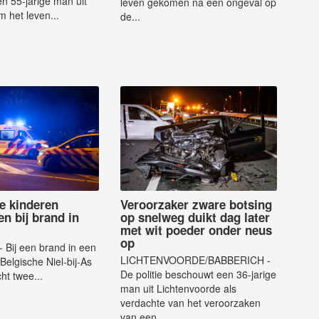
n 55-jarige man uit
leven gekomen na een ongeval op
 het leven...
de...
e kinderen
Veroorzaker zware botsing
 bij brand in
op snelweg duikt dag later
met wit poeder onder neus
op
- Bij een brand in een
LICHTENVOORDE/BABBERICH -
 Belgische Niel-bij-As
De politie beschouwt een 36-jarige
cht twee...
man uit Lichtenvoorde als
verdachte van het veroorzaken
van een...