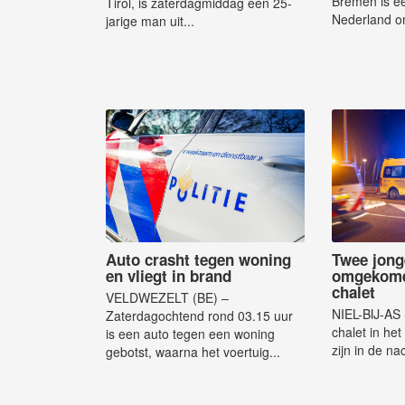
Bremen is ee
Tirol, is zaterdagmiddag een 25-
Nederland om
jarige man uit...
Auto crasht tegen woning
Twee jong
en vliegt in brand
omgekomen
chalet
VELDWEZELT (BE) –
NIEL-BIJ-AS 
Zaterdagochtend rond 03.15 uur
chalet in het
is een auto tegen een woning
zijn in de na
gebotst, waarna het voertuig...