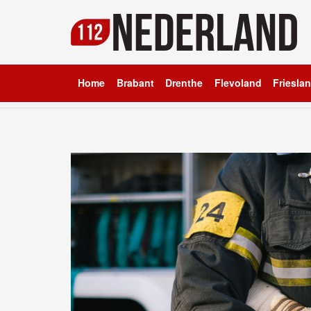
Home
Brabant
Drenthe
Flevoland
Friesla