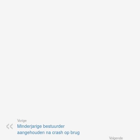
Ne
ku
je
on
op
vo
vi
de
ap
Vorige
Minderjarige bestuurder
aangehouden na crash op brug
Volgende