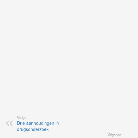
Ne
ku
je
on
op
vo
vi
de
ap
Vorige
Drie aanhoudingen in
drugsonderzoek
Volgende