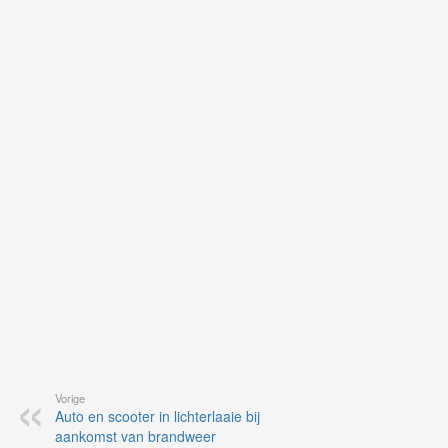
uit
Ne
ku
je
on
op
vo
vi
de
ap
Vorige
Auto en scooter in lichterlaaie bij
aankomst van brandweer