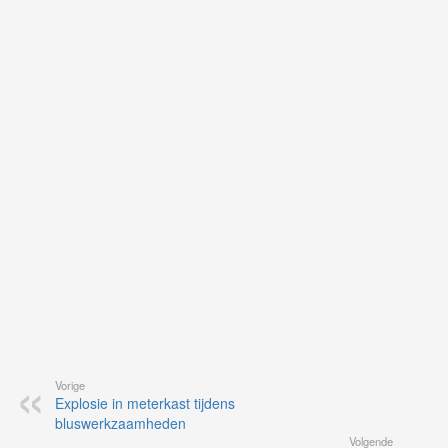
Ne
ku
je
on
op
vo
vi
de
ap
Vorige
Explosie in meterkast tijdens
bluswerkzaamheden
Volgende