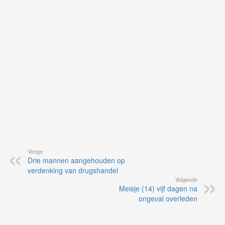
vo
vi
de
ap
Vorige
Drie mannen aangehouden op
verdenking van drugshandel
Volgende
Meisje (14) vijf dagen na
ongeval overleden