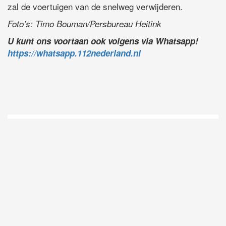
zal de voertuigen van de snelweg verwijderen.
Foto’s: Timo Bouman/Persbureau Heitink
U kunt ons voortaan ook volgens via Whatsapp!
https://whatsapp.112nederland.nl
D
Vo
O
he
la
AP
ni
uit
Ne
ku
je
on
op