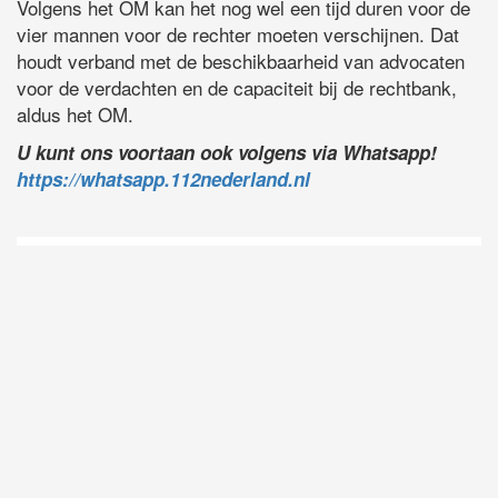
Volgens het OM kan het nog wel een tijd duren voor de
vier mannen voor de rechter moeten verschijnen. Dat
houdt verband met de beschikbaarheid van advocaten
voor de verdachten en de capaciteit bij de rechtbank,
aldus het OM.
U kunt ons voortaan ook volgens via Whatsapp!
https://whatsapp.112nederland.nl
D
Vo
O
he
la
AP
ni
uit
Ne
ku
je
on
op
vo