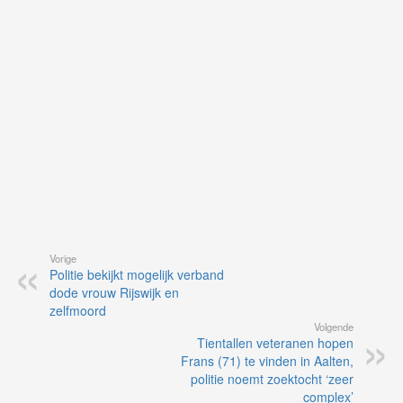
vi
de
ap
Vorige
Politie bekijkt mogelijk verband
dode vrouw Rijswijk en
zelfmoord
Volgende
Tientallen veteranen hopen
Frans (71) te vinden in Aalten,
politie noemt zoektocht ‘zeer
complex’