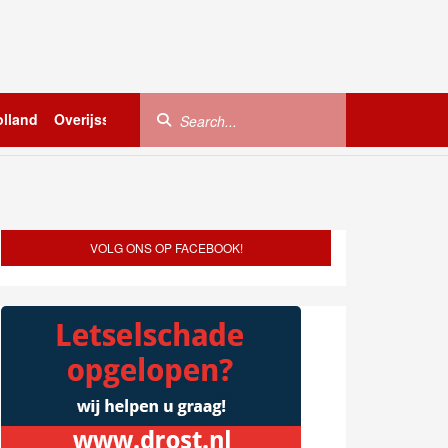
lland
Overijssel
Utrecht
Zeeland
Buitenland
VOLG ONS OP FACEBOOK!