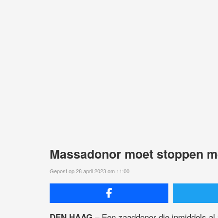
Massadonor moet stoppen me
Gepost op 28 april 2023 om 11:00
– Een zaaddonor die inmiddels al 
DEN HAAG