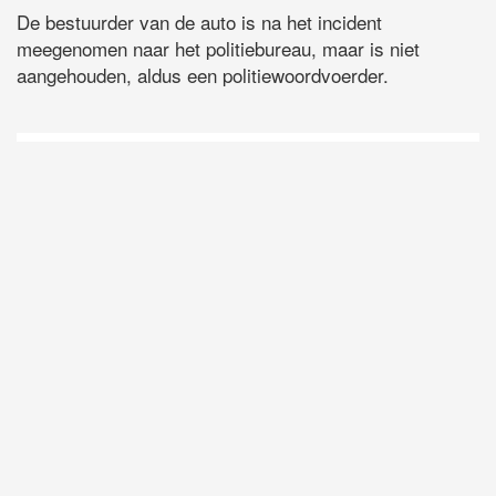
De bestuurder van de auto is na het incident
meegenomen naar het politiebureau, maar is niet
aangehouden, aldus een politiewoordvoerder.
D
Vo
O
he
la
AP
ni
uit
Ne
ku
je
on
op
vo
vi
de
ap