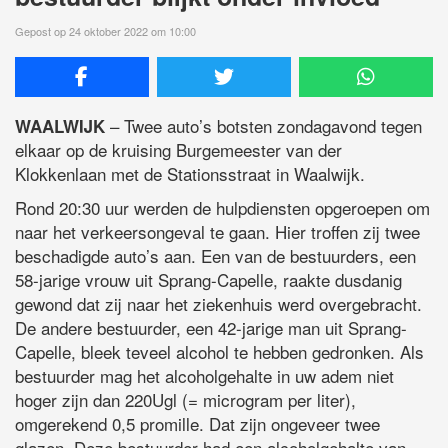
Gepost op 24 oktober 2022 om 10:00
– Twee auto’s botsten zondagavond tegen
WAALWIJK
elkaar op de kruising Burgemeester van der
Klokkenlaan met de Stationsstraat in Waalwijk.
Rond 20:30 uur werden de hulpdiensten opgeroepen om
naar het verkeersongeval te gaan. Hier troffen zij twee
beschadigde auto’s aan. Een van de bestuurders, een
58-jarige vrouw uit Sprang-Capelle, raakte dusdanig
gewond dat zij naar het ziekenhuis werd overgebracht.
De andere bestuurder, een 42-jarige man uit Sprang-
Capelle, bleek teveel alcohol te hebben gedronken. Als
bestuurder mag het alcoholgehalte in uw adem niet
hoger zijn dan 220Ugl (= microgram per liter),
omgerekend 0,5 promille. Dat zijn ongeveer twee
glazen. Deze bestuurder had een alcoholgehalte van