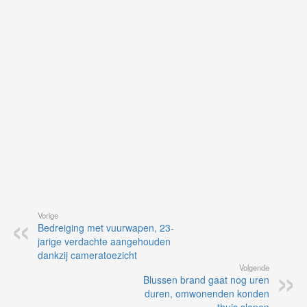
op
vo
vi
de
ap
Vorige
Bedreiging met vuurwapen, 23-
jarige verdachte aangehouden
dankzij cameratoezicht
Volgende
Blussen brand gaat nog uren
duren, omwonenden konden