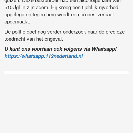
510Ugl in zijn adem. Hij kreeg een tijdelijk rijverbod
opgelegd en tegen hem wordt een proces-verbaal
opgemaakt.
De politie doet nog verder onderzoek naar de precieze
toedracht van het ongeval.
U kunt ons voortaan ook volgens via Whatsapp!
https://whatsapp.112nederland.nl
D
Vo
O
he
la
AP
ni
uit
Ne
ku
je
on