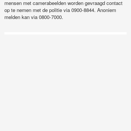
mensen met camerabeelden worden gevraagd contact
op te nemen met de politie via 0900-8844. Anoniem
melden kan via 0800-7000.
D
Vo
O
he
la
AP
ni
uit
Ne
ku
je
on
op
vo
vi
de
ap