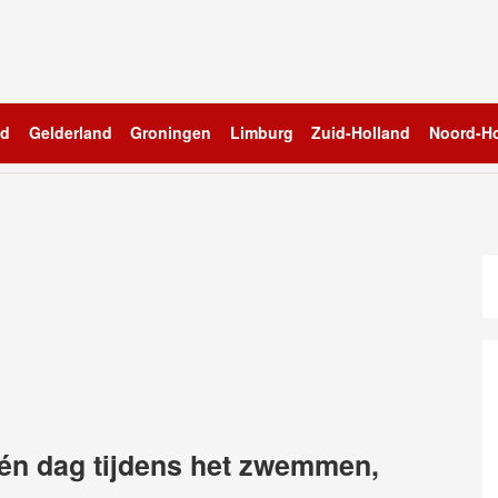
nd
Gelderland
Groningen
Limburg
Zuid-Holland
Noord-Ho
én dag tijdens het zwemmen,