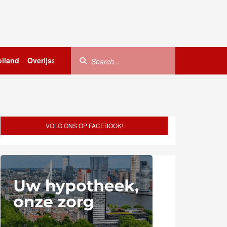
lland
Overijssel
Utrecht
Zeeland
Buitenland
VOLG ONS OP FACEBOOK!