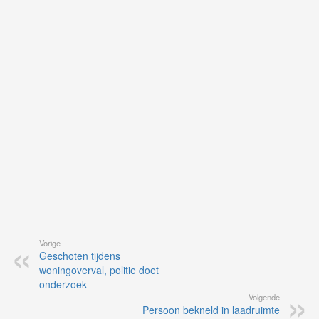
je
on
op
vo
vi
de
ap
Vorige
Geschoten tijdens
woningoverval, politie doet
onderzoek
Volgende
Persoon bekneld in laadruimte