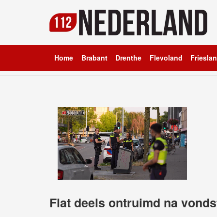
Home
Brabant
Drenthe
Flevoland
Friesla
Flat deels ontruimd na vonds