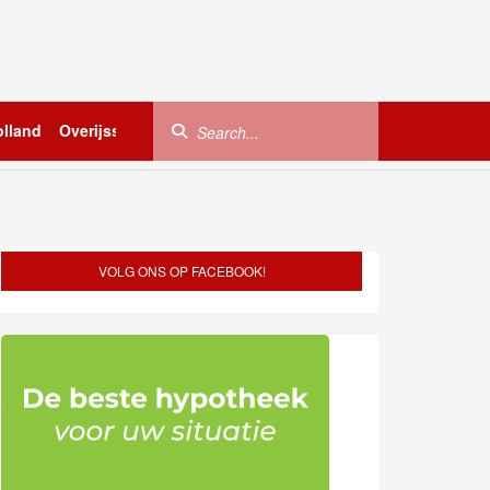
lland
Overijssel
Utrecht
Zeeland
Buitenland
VOLG ONS OP FACEBOOK!