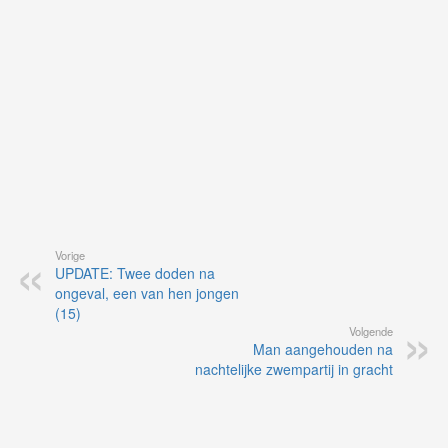
de
ap
Vorige
UPDATE: Twee doden na
ongeval, een van hen jongen
(15)
Volgende
Man aangehouden na
nachtelijke zwempartij in gracht