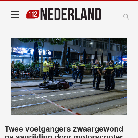
Twee voetgangers zwaargewond
na aanrijding door motorscooter