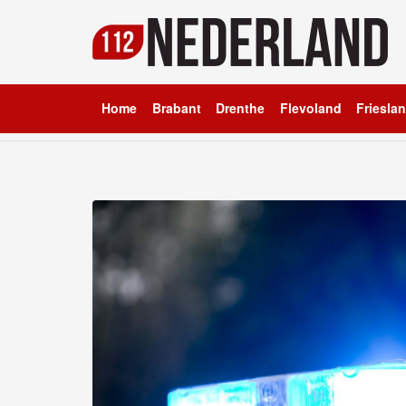
Home
Brabant
Drenthe
Flevoland
Friesla