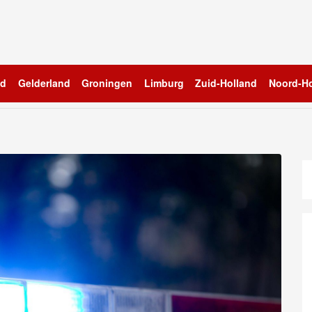
nd
Gelderland
Groningen
Limburg
Zuid-Holland
Noord-Ho