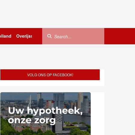
lland
Overijssel
Utrecht
Zeeland
Buitenland
VOLG ONS OP FACEBOOK!