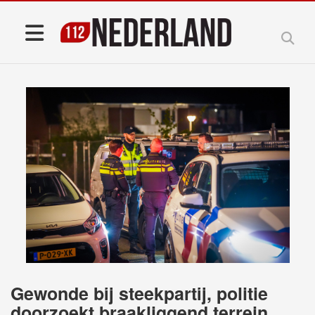
Gewonde bij steekpartij, politie
doorzoekt braakliggend terrein