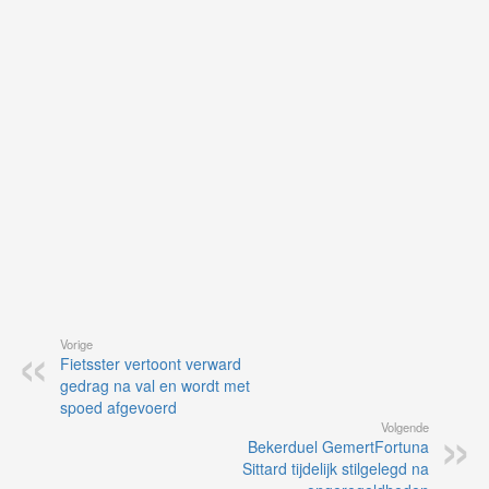
op
vo
vi
de
ap
Vorige
Fietsster vertoont verward
gedrag na val en wordt met
spoed afgevoerd
Volgende
Bekerduel GemertFortuna
Sittard tijdelijk stilgelegd na