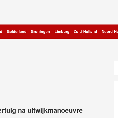
nd
Gelderland
Groningen
Limburg
Zuid-Holland
Noord-Ho
ertuig na uitwijkmanoeuvre