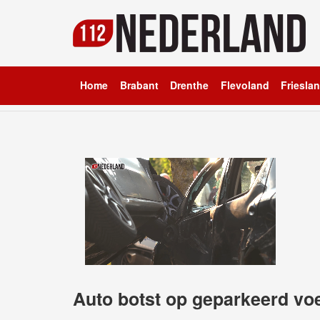
Home
Brabant
Drenthe
Flevoland
Friesla
Auto botst op geparkeerd vo