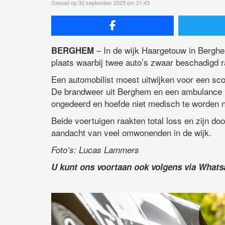
Gepost op 30 september 2025 om 21:43
– In de wijk Haargetouw in Bergh
BERGHEM
plaats waarbij twee auto’s zwaar beschadigd r
Een automobilist moest uitwijken voor een sc
De brandweer uit Berghem en een ambulance k
ongedeerd en hoefde niet medisch te worden 
Beide voertuigen raakten total loss en zijn doo
aandacht van veel omwonenden in de wijk.
Foto’s: Lucas Lammers
U kunt ons voortaan ook volgens via What