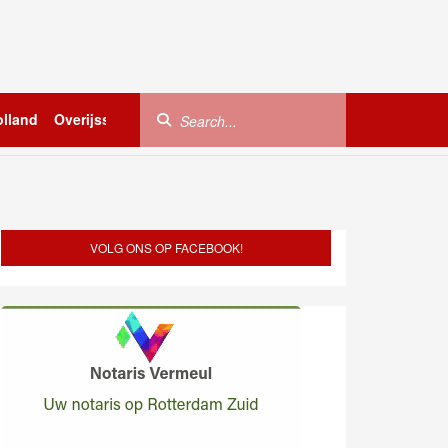
lland
Overijssel
Utrecht
Zeeland
Buitenland
VOLG ONS OP FACEBOOK!