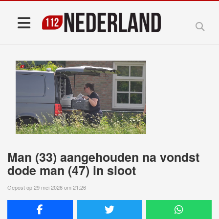
Man (33) aangehouden na vondst
dode man (47) in sloot
Gepost op 29 mei 2026 om 21:26