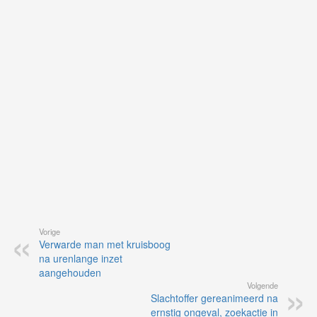
on
op
vo
vi
de
ap
Vorige
Verwarde man met kruisboog
na urenlange inzet
aangehouden
Volgende
Slachtoffer gereanimeerd na
ernstig ongeval, zoekactie in