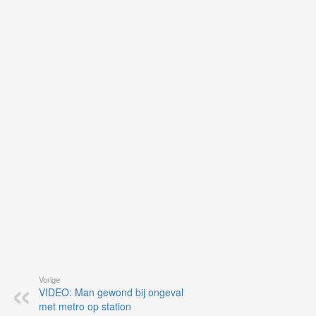
uit
Ne
ku
je
on
op
vo
vi
de
ap
Vorige
VIDEO: Man gewond bij ongeval
met metro op station