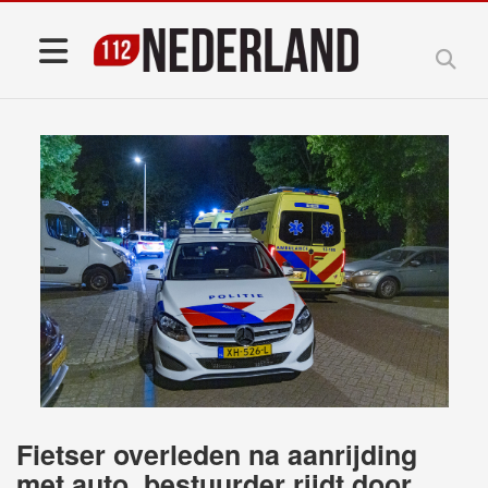
Fietser overleden na aanrijding
met auto, bestuurder rijdt door