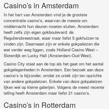
Casino’s in Amsterdam
In het hart van Amsterdam vind je de grootste
concentratie casino’s, waarvan de meeste om
middernacht hun deuren moeten sluiten. Amsterdam
heeft zelfs zijn eigen gokboulevard: de
Reguliersbreestraat, waar maar liefst 5 gokhuizen te
vinden zijn. Daarnaast zijn er enkele gokpaleizen die
wat verder weg liggen, zoals Holland Casino West –
Sloterdijk en Lucky Hall (Amsterdam-Oud West).
Casino City staat aan de top als het gaat om het aantal
gokgelegenheden in Amsterdam. Een bezoek aan deze
casino’s is bijzonder, omdat ze uniek zijn ten opzichte
van andere gokpaleizen. Enkele van deze gokpaleizen
lijken wel op kleine galerijen. Volgens de meest recente
telling heeft Amsterdam maar liefst 21 casino’s.
Casino’s in Rotterdam