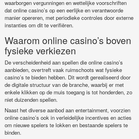
waarborgen vergunningen en wettelijke voorschriften
dat online casino’s op een eerlijke en verantwoorde
manier opereren, met periodieke controles door externe
instanties om dit te verifiëren.
Waarom online casino’s boven
fysieke verkiezen
De verscheidenheid aan spellen die online casino’s
aanbieden, overtreft vaak ruimschoots wat fysieke
casino’s te bieden hebben. Dit wordt gerealiseerd door
de digitale structuur van de branche, waarbij er met
enkele klikken op de muis toegang is tot honderden, zo
niet duizenden spellen.
Naast het diverse aanbod aan entertainment, voorzien
online casino’s ook in verleidelijke incentives en acties
om nieuwe spelers te lokken en bestaande spelers te
binden.