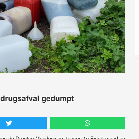
 drugsafval gedumpt
angs de Drentse Mondenweg, tussen 1e Exloërmond en