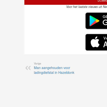
DOWNL
Voor het laatste nieuws uit N
Vorige
Man aangehouden voor
ladingdiefstal in Hazeldonk