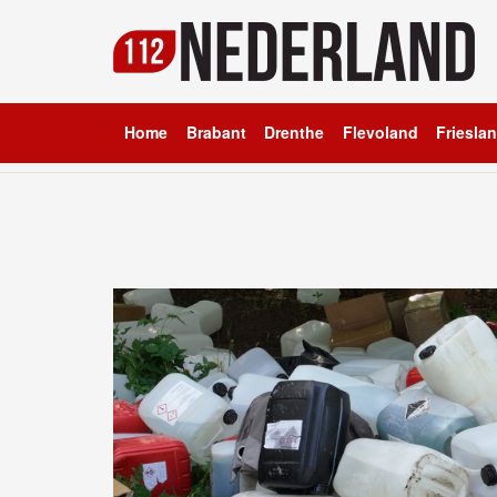
Home
Brabant
Drenthe
Flevoland
Friesla