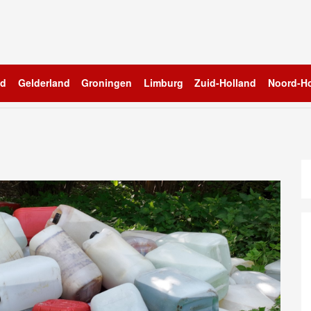
nd
Gelderland
Groningen
Limburg
Zuid-Holland
Noord-Ho