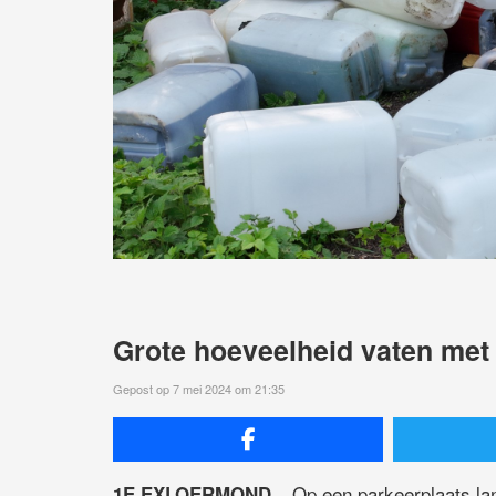
Grote hoeveelheid vaten met
Gepost op 7 mei 2024 om 21:35
Op een parkeerplaats l
1E EXLOERMOND –