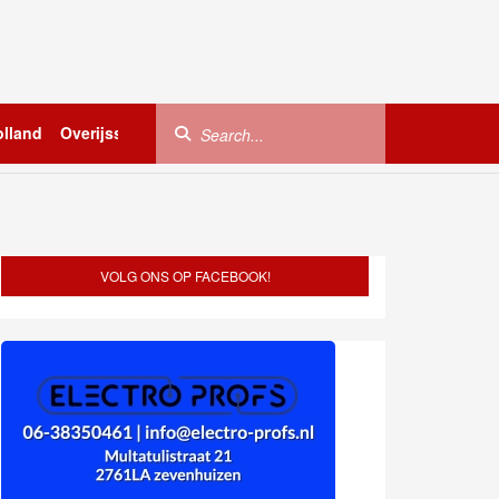
lland
Overijssel
Utrecht
Zeeland
Buitenland
VOLG ONS OP FACEBOOK!