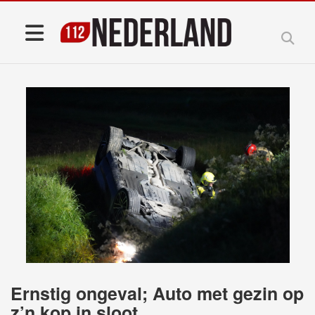
Ernstig ongeval; Auto met gezin op
z’n kop in sloot