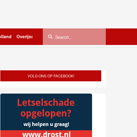
lland
Overijssel
Utrecht
Zeeland
Buitenland
VOLG ONS OP FACEBOOK!