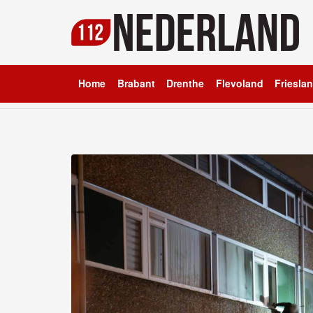
Home
Brabant
Drenthe
Flevoland
Friesla