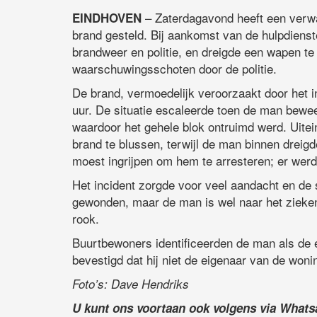
– Zaterdagavond heeft een verw
EINDHOVEN
brand gesteld. Bij aankomst van de hulpdienst
brandweer en politie, en dreigde een wapen te 
waarschuwingsschoten door de politie.
De brand, vermoedelijk veroorzaakt door het 
uur. De situatie escaleerde toen de man bewee
waardoor het gehele blok ontruimd werd. Uite
brand te blussen, terwijl de man binnen drei
moest ingrijpen om hem te arresteren; er wer
Het incident zorgde voor veel aandacht en de s
gewonden, maar de man is wel naar het zieken
rook.
Buurtbewoners identificeerden de man als de e
bevestigd dat hij niet de eigenaar van de woni
Foto’s: Dave Hendriks
U kunt ons voortaan ook volgens via What