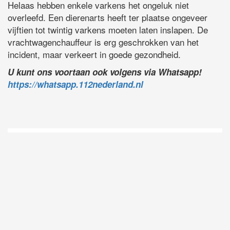
Helaas hebben enkele varkens het ongeluk niet
overleefd. Een dierenarts heeft ter plaatse ongeveer
vijftien tot twintig varkens moeten laten inslapen. De
vrachtwagenchauffeur is erg geschrokken van het
incident, maar verkeert in goede gezondheid.
U kunt ons voortaan ook volgens via Whatsapp!
https://whatsapp.112nederland.nl
D
Vo
O
he
la
AP
ni
uit
Ne
ku
je