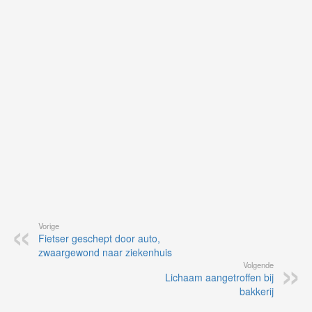
on
op
vo
vi
de
ap
Vorige
Fietser geschept door auto,
zwaargewond naar ziekenhuis
Volgende
Lichaam aangetroffen bij
bakkerij