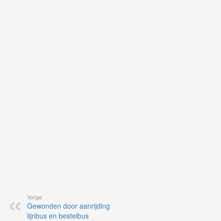
uit
Ne
ku
je
on
op
vo
vi
de
ap
Vorige
Gewonden door aanrijding
lijnbus en bestelbus