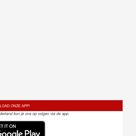
OAD ONZE APP!
ederland kun je ons op volgen via de app: