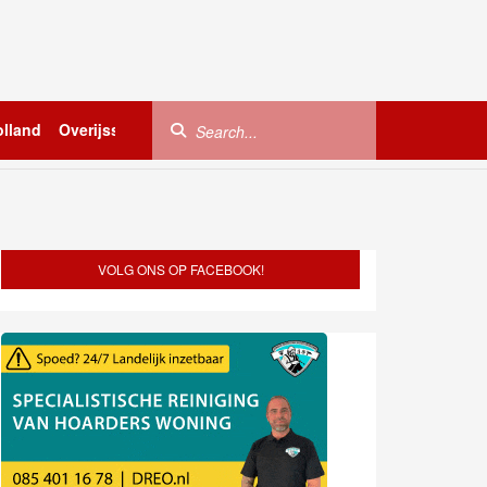
lland
Overijssel
Utrecht
Zeeland
Buitenland
VOLG ONS OP FACEBOOK!