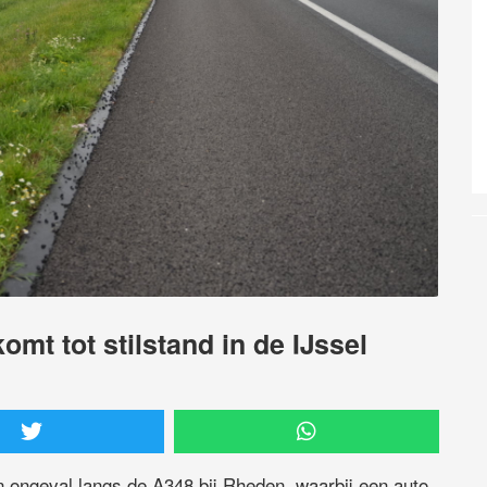
omt tot stilstand in de IJssel
ongeval langs de A348 bij Rheden, waarbij een auto