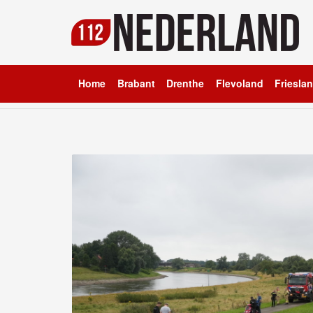
Home
Brabant
Drenthe
Flevoland
Friesla