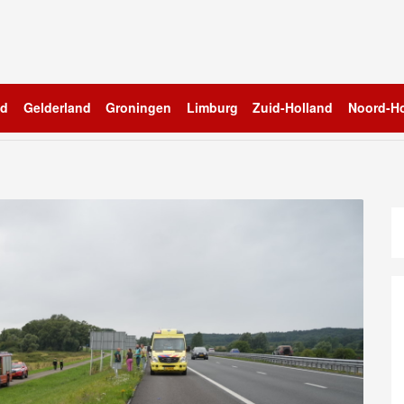
nd
Gelderland
Groningen
Limburg
Zuid-Holland
Noord-Ho