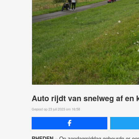
Auto rijdt van snelweg af en k
Gepost op 23 juli 2023 om 16:58
– Op zondagmiddag gebeurde er een 
RHEDEN