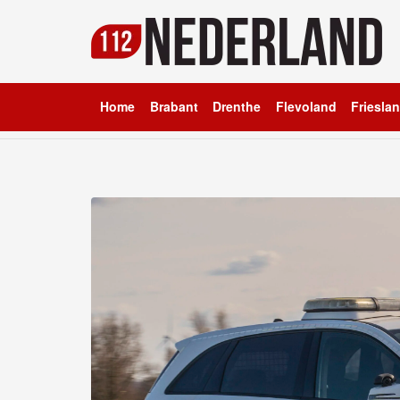
Home
Brabant
Drenthe
Flevoland
Friesla