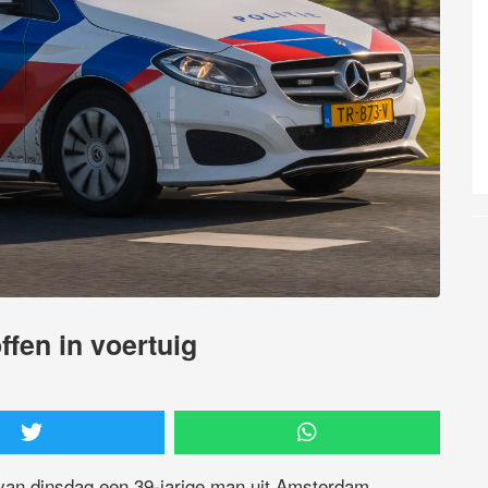
ffen in voertuig
 van dinsdag een 39-jarige man uit Amsterdam