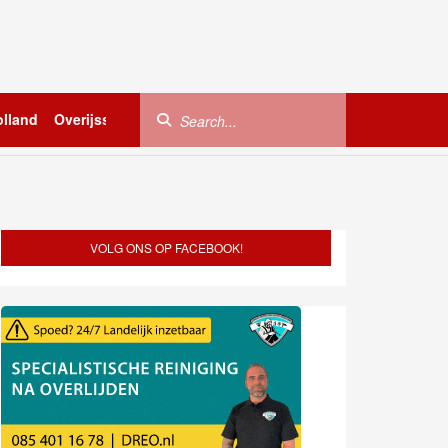
lland
Overijssel
Utrecht
Zeeland
Buitenland
VOLG ONS OP FACEBOOK!