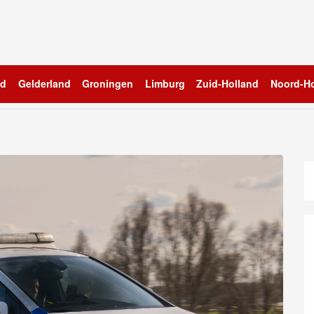
nd
Gelderland
Groningen
Limburg
Zuid-Holland
Noord-Ho