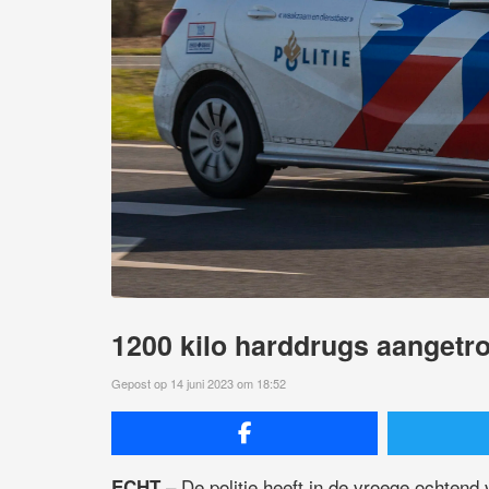
1200 kilo harddrugs aangetro
Gepost op 14 juni 2023 om 18:52
– De politie heeft in de vroege ochtend
ECHT