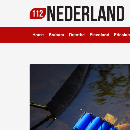
Home
Brabant
Drenthe
Flevoland
Friesla