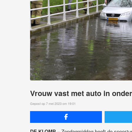
Vrouw vast met auto in onde
Gepost op 7 mei 2023 om 19:01
– Zondagmiddag heeft de spoortun
DE KLOMP