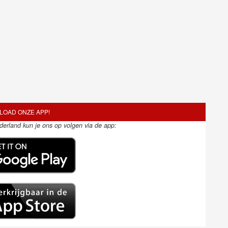
OAD ONZE APP!
ederland kun je ons op volgen via de app: