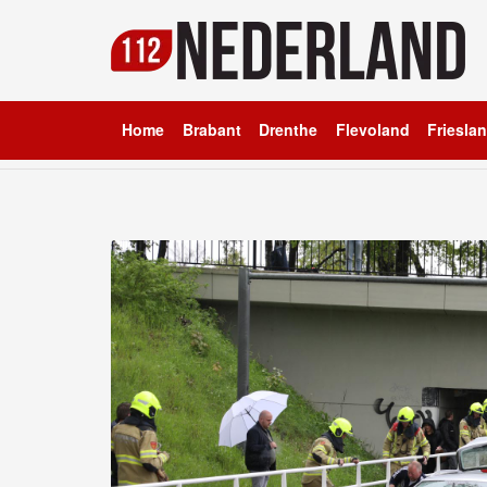
Home
Brabant
Drenthe
Flevoland
Friesla