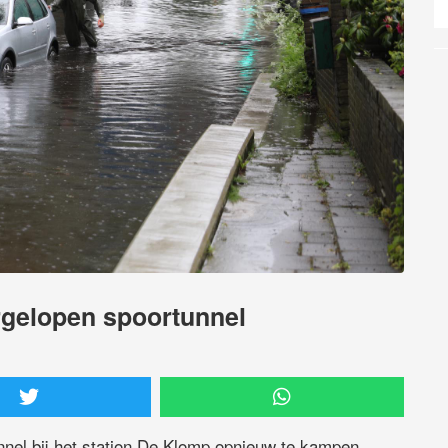
rgelopen spoortunnel
nel bij het station De Klomp opnieuw te kampen