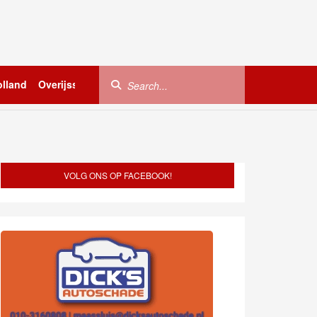
lland
Overijssel
Utrecht
Zeeland
Buitenland
VOLG ONS OP FACEBOOK!