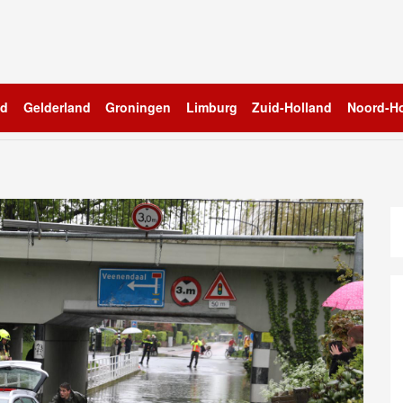
nd
Gelderland
Groningen
Limburg
Zuid-Holland
Noord-Ho