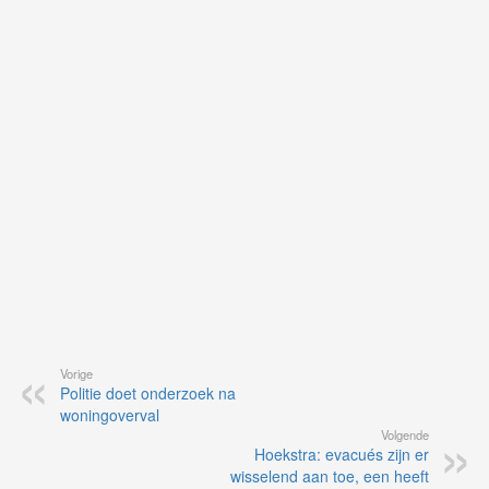
je
on
op
vo
vi
de
ap
Vorige
Politie doet onderzoek na
woningoverval
Volgende
Hoekstra: evacués zijn er
wisselend aan toe, een heeft