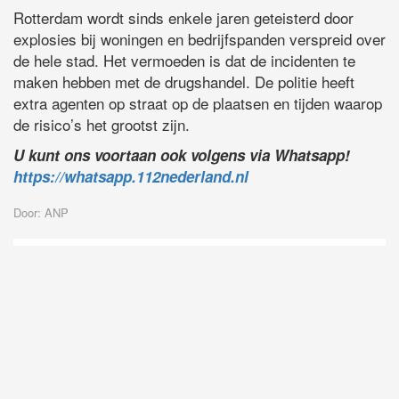
Rotterdam wordt sinds enkele jaren geteisterd door
explosies bij woningen en bedrijfspanden verspreid over
de hele stad. Het vermoeden is dat de incidenten te
maken hebben met de drugshandel. De politie heeft
extra agenten op straat op de plaatsen en tijden waarop
de risico’s het grootst zijn.
U kunt ons voortaan ook volgens via Whatsapp!
https://whatsapp.112nederland.nl
Door: ANP
D
Vo
O
he
la
AP
ni
uit
Ne
ku