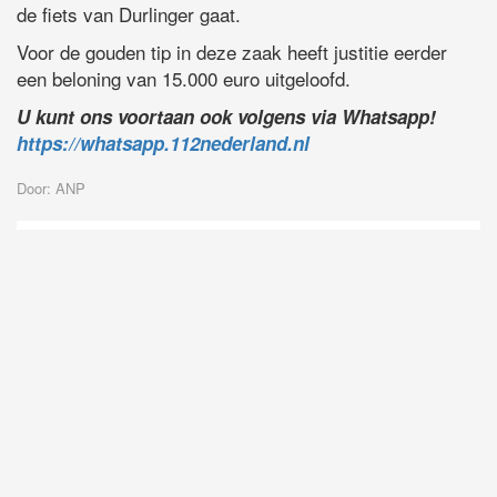
de fiets van Durlinger gaat.
Voor de gouden tip in deze zaak heeft justitie eerder
een beloning van 15.000 euro uitgeloofd.
U kunt ons voortaan ook volgens via Whatsapp!
https://whatsapp.112nederland.nl
Door: ANP
D
Vo
O
he
la
AP
ni
uit
Ne
ku
je
on
op
vo