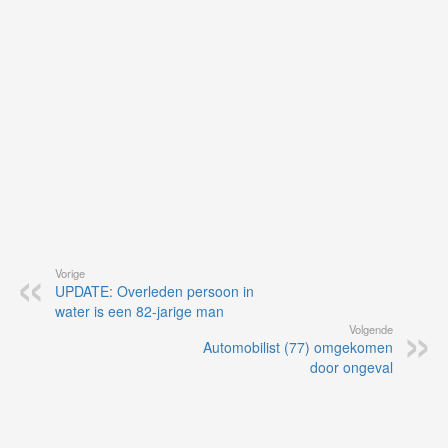
vi
de
ap
Vorige
UPDATE: Overleden persoon in
water is een 82-jarige man
Volgende
Automobilist (77) omgekomen
door ongeval