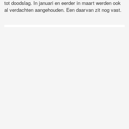
tot doodslag. In januari en eerder in maart werden ook
al verdachten aangehouden. Een daarvan zit nog vast.
D
Vo
O
he
la
AP
ni
uit
Ne
ku
je
on
op
vo
vi
de
ap