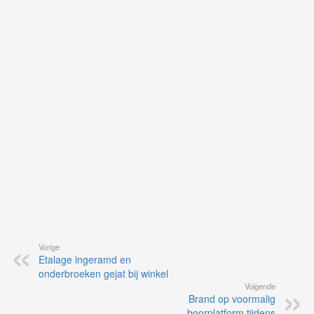
je
on
op
vo
vi
de
ap
Vorige
Etalage ingeramd en
onderbroeken gejat bij winkel
Volgende
Brand op voormalig
boorplatform tijdens