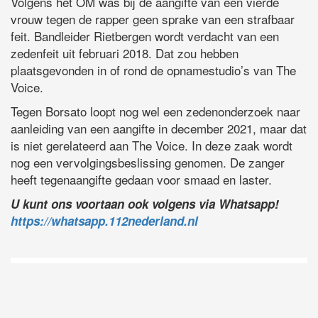
Volgens het OM was bij de aangifte van een vierde
vrouw tegen de rapper geen sprake van een strafbaar
feit. Bandleider Rietbergen wordt verdacht van een
zedenfeit uit februari 2018. Dat zou hebben
plaatsgevonden in of rond de opnamestudio’s van The
Voice.
Tegen Borsato loopt nog wel een zedenonderzoek naar
aanleiding van een aangifte in december 2021, maar dat
is niet gerelateerd aan The Voice. In deze zaak wordt
nog een vervolgingsbeslissing genomen. De zanger
heeft tegenaangifte gedaan voor smaad en laster.
U kunt ons voortaan ook volgens via Whatsapp!
https://whatsapp.112nederland.nl
D
Vo
O
he