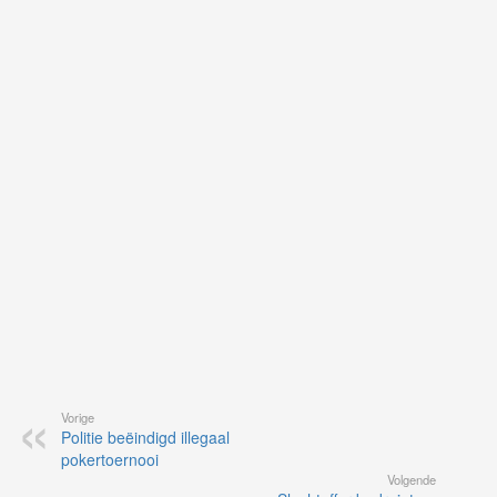
Ne
ku
je
on
op
vo
vi
de
ap
Vorige
Politie beëindigd illegaal
pokertoernooi
Volgende