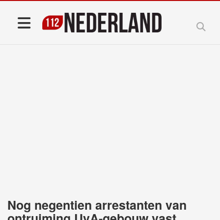
Nog negentien arrestanten van
ontruiming UvA-gebouw vast