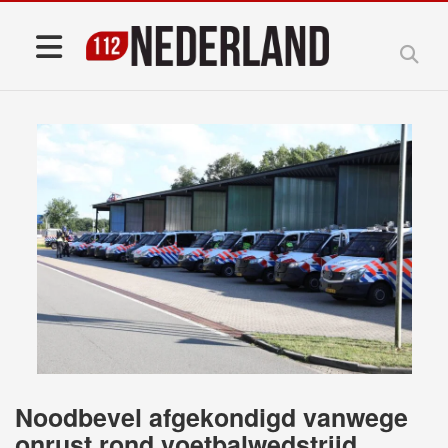
Noodbevel afgekondigd vanwege
onrust rond voetbalwedstrijd