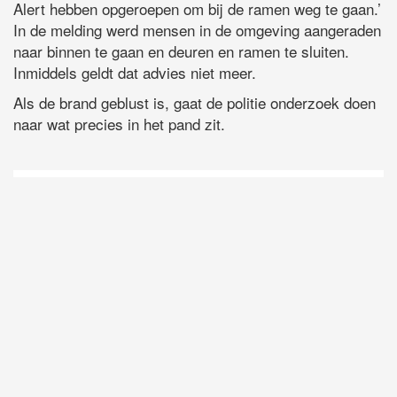
Alert hebben opgeroepen om bij de ramen weg te gaan.’
In de melding werd mensen in de omgeving aangeraden
naar binnen te gaan en deuren en ramen te sluiten.
Inmiddels geldt dat advies niet meer.
Als de brand geblust is, gaat de politie onderzoek doen
naar wat precies in het pand zit.
D
Vo
O
he
la
AP
ni
uit
Ne
ku
je
on
op
vo
vi