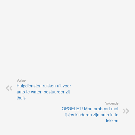
de
ap
Vorige
Hulpdiensten rukken uit voor
auto te water, bestuurder zit
thuis
Volgende
OPGELET! Man probeert met
ijsjes kinderen zijn auto in te
lokken