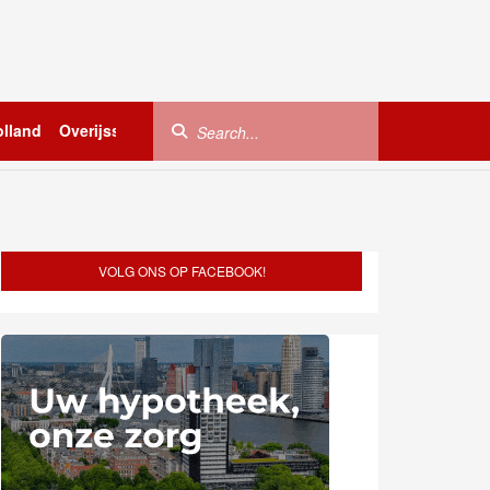
lland
Overijssel
Utrecht
Zeeland
Buitenland
VOLG ONS OP FACEBOOK!