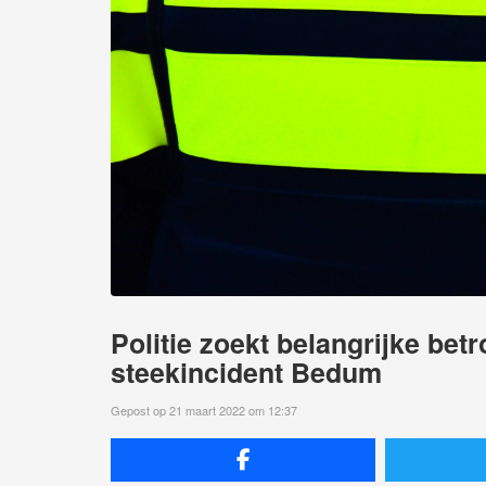
Politie zoekt belangrijke be
steekincident Bedum
Gepost op 21 maart 2022 om 12:37