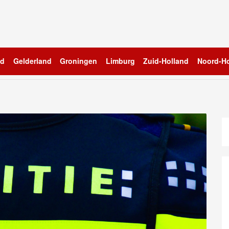
nd
Gelderland
Groningen
Limburg
Zuid-Holland
Noord-Ho