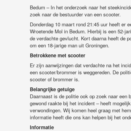
Bedum – In het onderzoek naar het steekincid
zoek naar de bestuurder van een scooter.
Donderdag 10 maart rond 21:45 uur heeft er e
Wroetende Mol in Bedum. Hierbij is een 52-ja
de verdachte gevlucht. Kort daarna heeft de p
om een 18-jarige man uit Groningen.
Betrokkene met scooter
Er zijn aanwijzingen dat verdachte na het in
een scooter/brommer is weggereden. De politi
scooter of brommer is.
Belangrijke getuige
Daarnaast is de politie ook op zoek naar een b
gewond raakte bij het incident – heeft mogeli
verwondingen. Wij komen heel graag met hem of 
informatie heeft die ons kan helpen bij het on
Informatie