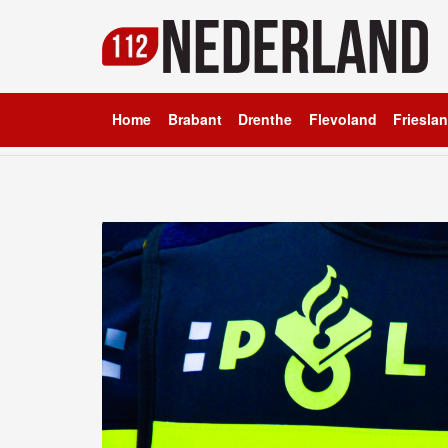
Home
Brabant
Drenthe
Flevoland
Friesla