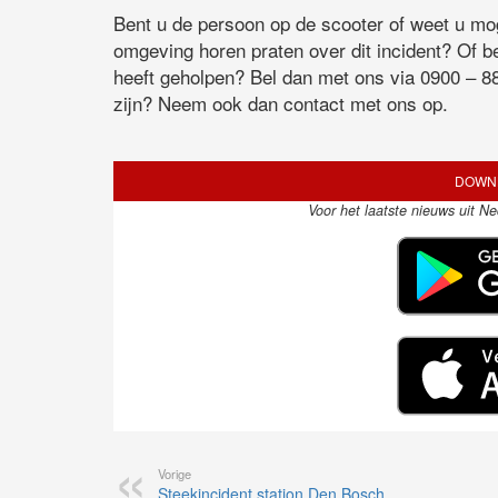
Bent u de persoon op de scooter of weet u mog
omgeving horen praten over dit incident? Of b
heeft geholpen? Bel dan met ons via 0900 – 88
zijn? Neem ook dan contact met ons op.
DOWNL
Voor het laatste nieuws uit N
Vorige
Steekincident station Den Bosch