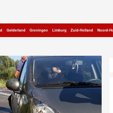
nd
Gelderland
Groningen
Limburg
Zuid-Holland
Noord-Ho