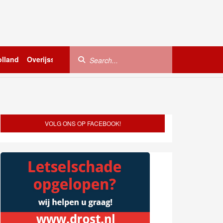
lland
Overijssel
Utrecht
Zeeland
Buitenland
VOLG ONS OP FACEBOOK!