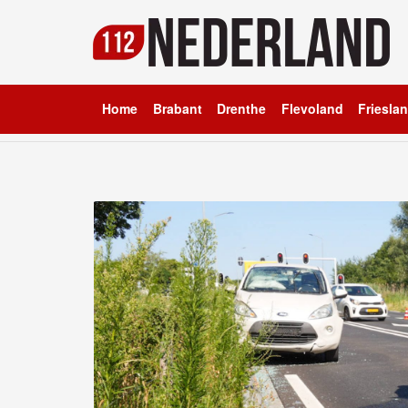
Home
Brabant
Drenthe
Flevoland
Friesla