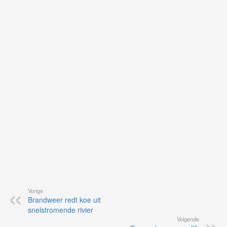
Ne
ku
je
on
op
vo
vi
de
ap
Vorige
Brandweer redt koe uit
snelstromende rivier
Volgende