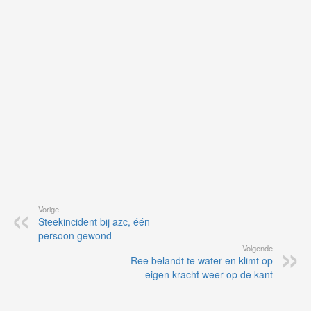
vo
vi
de
ap
Vorige
Steekincident bij azc, één
persoon gewond
Volgende
Ree belandt te water en klimt op
eigen kracht weer op de kant