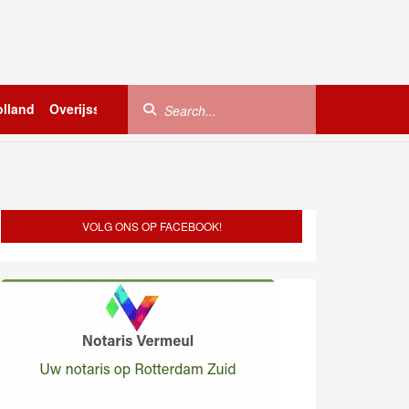
lland
Overijssel
Utrecht
Zeeland
Buitenland
VOLG ONS OP FACEBOOK!