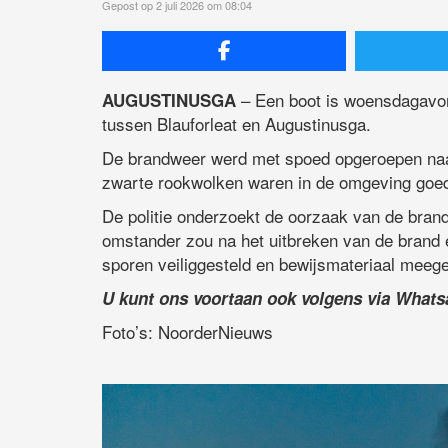
Gepost op 2 juli 2026 om 08:04
– Een boot is woensdagavon
AUGUSTINUSGA
tussen Blauforleat en Augustinusga.
De brandweer werd met spoed opgeroepen naar
zwarte rookwolken waren in de omgeving goed
De politie onderzoekt de oorzaak van de brand
omstander zou na het uitbreken van de brand e
sporen veiliggesteld en bewijsmateriaal mee
U kunt ons voortaan ook volgens via What
Foto’s: NoorderNieuws