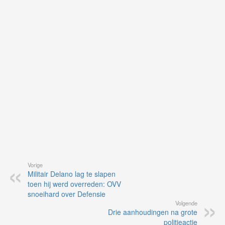
on
op
vo
vi
de
ap
Vorige
Militair Delano lag te slapen
toen hij werd overreden: OVV
snoeihard over Defensie
Volgende
Drie aanhoudingen na grote
politieactie