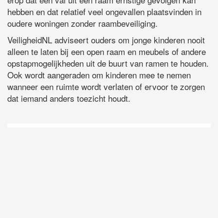
hebben en dat relatief veel ongevallen plaatsvinden in
oudere woningen zonder raambeveiliging.
VeiligheidNL adviseert ouders om jonge kinderen nooit
alleen te laten bij een open raam en meubels of andere
opstapmogelijkheden uit de buurt van ramen te houden.
Ook wordt aangeraden om kinderen mee te nemen
wanneer een ruimte wordt verlaten of ervoor te zorgen
dat iemand anders toezicht houdt.
D
Vo
O
he
la
AP
ni
uit
Ne
ku
je