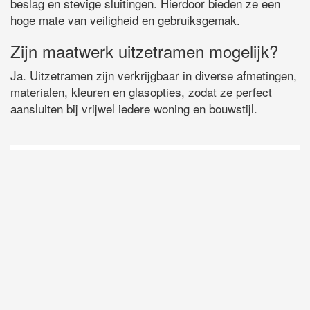
beslag en stevige sluitingen. Hierdoor bieden ze een
hoge mate van veiligheid en gebruiksgemak.
Zijn maatwerk uitzetramen mogelijk?
Ja. Uitzetramen zijn verkrijgbaar in diverse afmetingen,
materialen, kleuren en glasopties, zodat ze perfect
aansluiten bij vrijwel iedere woning en bouwstijl.
D
Vo
O
he
la
AP
ni
uit
Ne
ku
je
on
op
vo