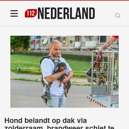
Hond belandt op dak via
zolderraam, brandweer schiet te